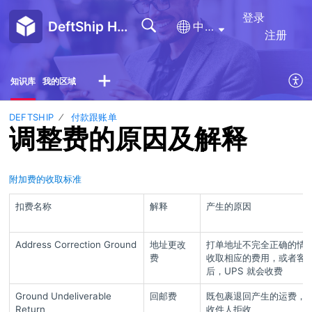
登录
DeftShip Help Center
中文(简体)
注册
知识库
我的区域
DEFTSHIP
付款跟账单
调整费的原因及解释
附加费的收取标准
扣费名称
解释
产生的原因
Address Correction Ground
地址更改
打单地址不完全正确的情况
费
收取相应的费用，或者客
后，UPS 就会收费
Ground Undeliverable
回邮费
既包裹退回产生的运费，
Return
收件人拒收