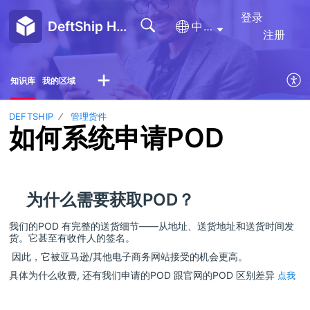
登录
DeftShip Help Center
中文(简体)
注册
知识库
我的区域
DEFTSHIP
管理货件
如何系统申请POD
为什么需要获取POD？
我们的POD 有完整的送货细节——从地址、送货地址和送货时间发
货。它甚至有收件人的签名。
因此，它被亚马逊/其他电子商务网站接受的机会更高。
具体为什么收费, 还有我们申请的POD 跟官网的POD 区别差异
点我